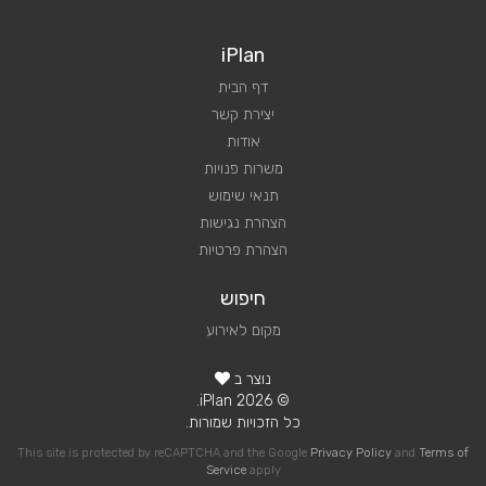
iPlan
דף הבית
יצירת קשר
אודות
משרות פנויות
תנאי שימוש
הצהרת נגישות
הצהרת פרטיות
חיפוש
מקום לאירוע
נוצר ב
© 2026 iPlan.
כל הזכויות שמורות.
This site is protected by reCAPTCHA and the Google
Privacy Policy
and
Terms of
Service
apply