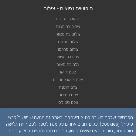
חיפושים נפוצים - צילום
טראש דה דרס
צילום בר מצווה
צילום בת מצווה
צילום חתונה
צילום מרחפן
צלם בר מצווה
צלם בת מצווה
צלם וידאו
צלם וידאו לחתונה
צלם חתונה
צלם חתונות
צלם סטילס
צלם סטילס לחתונה
הפרטיות שלכם חשובה לנו. לידיעתכם, באתר זה נעשה שימוש ב"קבצי
רחפן לחתונה
עוגיות" (cookies) וכלים דומים אחרים על מנת לספק לכם חווית גלישה
טובה יותר, תוכן מותאם אישית וביצוע ניתוחים סטטיסטיים. למידע נוסף