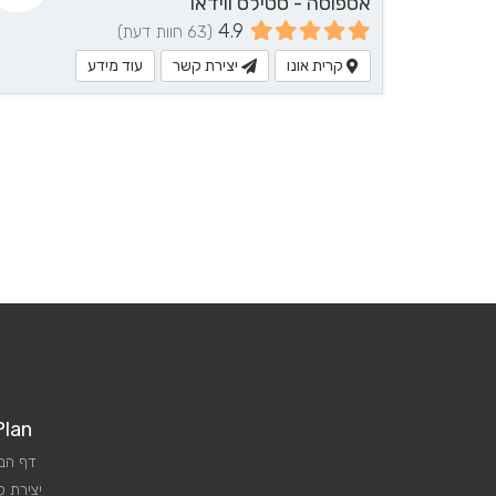
אספוסה - סטילס ווידאו
4.9
(63 חוות דעת)
קרית אונו
יצירת קשר
עוד מידע
Plan
דף הב
יצירת 