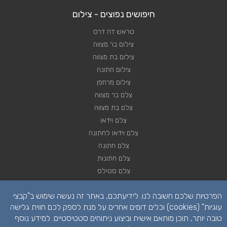
חיפושים נפוצים - צילום
טראש דה דרס
צילום בר מצווה
צילום בת מצווה
צילום חתונה
צילום מרחפן
צלם בר מצווה
צלם בת מצווה
צלם וידאו
צלם וידאו לחתונה
צלם חתונה
צלם חתונות
צלם סטילס
צלם סטילס לחתונה
הפרטיות שלכם חשובה לנו. לידיעתכם, באתר זה נעשה שימוש ב"קבצי
רחפן לחתונה
עוגיות" (cookies) וכלים דומים אחרים על מנת לספק לכם חווית גלישה
טובה יותר, תוכן מותאם אישית וביצוע ניתוחים סטטיסטיים. למידע נוסף