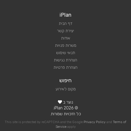
iPlan
דף הבית
יצירת קשר
אודות
משרות פנויות
תנאי שימוש
הצהרת נגישות
הצהרת פרטיות
חיפוש
מקום לאירוע
נוצר ב
© 2026 iPlan.
כל הזכויות שמורות.
This site is protected by reCAPTCHA and the Google
Privacy Policy
and
Terms of
Service
apply