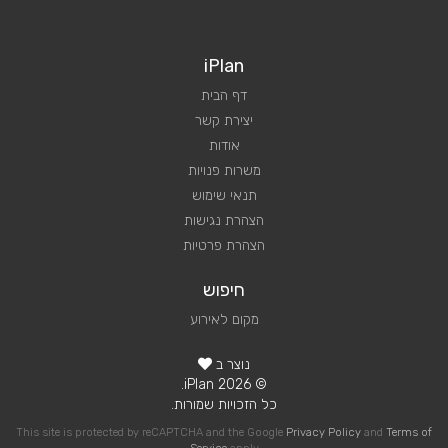
iPlan
דף הבית
יצירת קשר
אודות
משרות פנויות
תנאי שימוש
הצהרת נגישות
הצהרת פרטיות
חיפוש
מקום לאירוע
נוצר ב
© 2026 iPlan.
כל הזכויות שמורות.
This site is protected by reCAPTCHA and the Google
Privacy Policy
and
Terms of