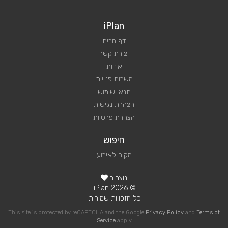
iPlan
דף הבית
יצירת קשר
אודות
משרות פנויות
תנאי שימוש
הצהרת נגישות
הצהרת פרטיות
חיפוש
מקום לאירוע
נוצר ב
© 2026 iPlan.
כל הזכויות שמורות.
This site is protected by reCAPTCHA and the Google
Privacy Policy
and
Terms of
Service
apply