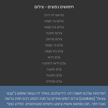
חיפושים נפוצים - צילום
טראש דה דרס
צילום בר מצווה
צילום בת מצווה
צילום חתונה
צילום מרחפן
צלם בר מצווה
צלם בת מצווה
צלם וידאו
צלם וידאו לחתונה
צלם חתונה
צלם חתונות
צלם סטילס
צלם סטילס לחתונה
הפרטיות שלכם חשובה לנו. לידיעתכם, באתר זה נעשה שימוש ב"קבצי
רחפן לחתונה
עוגיות" (cookies) וכלים דומים אחרים על מנת לספק לכם חווית גלישה
טובה יותר, תוכן מותאם אישית וביצוע ניתוחים סטטיסטיים. למידע נוסף