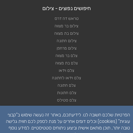
חיפושים נפוצים - צילום
טראש דה דרס
צילום בר מצווה
צילום בת מצווה
צילום חתונה
צילום מרחפן
צלם בר מצווה
צלם בת מצווה
צלם וידאו
צלם וידאו לחתונה
צלם חתונה
צלם חתונות
צלם סטילס
צלם סטילס לחתונה
הפרטיות שלכם חשובה לנו. לידיעתכם, באתר זה נעשה שימוש ב"קבצי
רחפן לחתונה
עוגיות" (cookies) וכלים דומים אחרים על מנת לספק לכם חווית גלישה
טובה יותר, תוכן מותאם אישית וביצוע ניתוחים סטטיסטיים. למידע נוסף