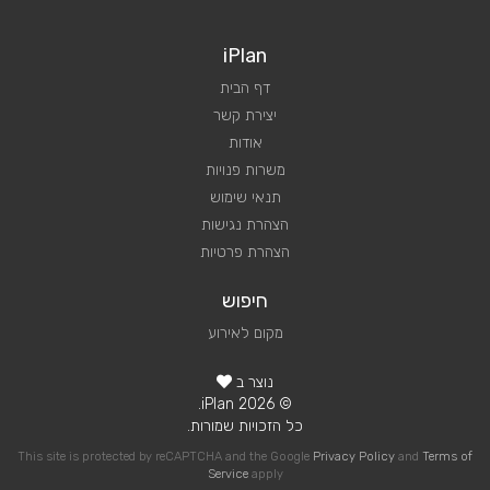
iPlan
דף הבית
יצירת קשר
אודות
משרות פנויות
תנאי שימוש
הצהרת נגישות
הצהרת פרטיות
חיפוש
מקום לאירוע
נוצר ב
© 2026 iPlan.
כל הזכויות שמורות.
This site is protected by reCAPTCHA and the Google
Privacy Policy
and
Terms of
Service
apply