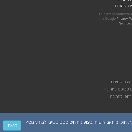
ות שמורות.
This site is protecte
the Google
Privacy P
Service
a
צלם סטילס
 סטילס לחתונה
רחפן לחתונה
 על מנת לספק לכם חווית גלישה טובה יותר, תוכן מותאם אישית וביצוע ניתוחים סטטיסטיים. למידע נוסף
קראתי