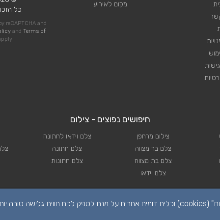
ית
מקום לאירוע
כל הזכוי
קשר
d by reCAPTCHA and
olicy
and
Terms of
pply
ויות
מוש
ישות
טיות
חיפושים נפוצים - צילום
צילום מרחפן
צלם וידאו לחתונה
צלם בר מצווה
צלם חתונה
צלם
צלם בת מצווה
צלם חתונות
צלם וידאו
הפרטיות שלכם חשובה לנו. לידיעתכם, באתר זה נעשה שימוש ב"קבצי עוגיות" (cookies) וכלים דומים אחרים