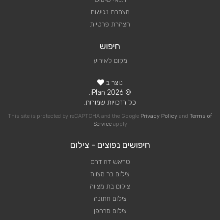
הצהרת נגישות
הצהרת פרטיות
חיפוש
מקום לאירוע
נוצר ב
© 2026 iPlan.
כל הזכויות שמורות.
This site is protected by reCAPTCHA and the Google
Privacy Policy
and
Terms of
Service
apply
חיפושים נפוצים - צילום
טראש דה דרס
צילום בר מצווה
צילום בת מצווה
צילום חתונה
צילום מרחפן