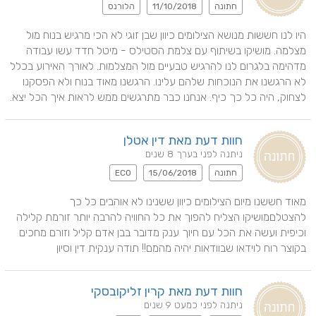
חתונה
11/10/2018
הלורנס
היו לנו חששות מנושא הצילומים כיוון שבן זוגי לא הכי מרגיש בנוח מול 
מצלמה. מושיקו בשיתוף עם צלמת הסטילס - מיטל חדד עשו עבודה 
מדהימה בלגרום לנו להרגיש טבעיים מול המצלמות. לאורך האירוע בכלל 
לא הרגשנו את הנוכחות שלהם עלינו. הרגשנו מאוד בנוח ולא הפסקנו 
לצחוק, היה כל כך כיף. אנחנו כבר מתרגשים ממש לראות איך הכל יצא.
חוות דעת מאת דין אטלן
ניתנה לפני בערך 8 שנים
חתונה
15/06/2018
ECO
מאוד חששנו מיום הצילומים כיוון ששנינו לא אוהבים כל כך 
להצטלםמושיקו הצליח להפוך את כל החוויה להרבה יותר זורמת קלילה 
וכיפית ועשה את הכל עם חיוך ענק מדובר בבן אדם קליל וזורם מחכים 
בקוצר רוח לוידאו שבוודאות יהיה מהמם!! תודה ענקית דין וסיון
חוות דעת מאת קרין זליקובסקי
ניתנה לפני כמעט 9 שנים