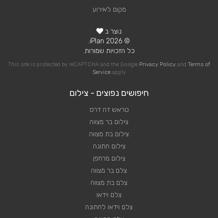
מקום לאירוע
נוצר ב
© 2026 iPlan.
כל הזכויות שמורות.
This site is protected by reCAPTCHA and the Google
Privacy Policy
and
Terms of
Service
apply
חיפושים נפוצים - צילום
טראש דה דרס
צילום בר מצווה
צילום בת מצווה
צילום חתונה
צילום מרחפן
צלם בר מצווה
צלם בת מצווה
צלם וידאו
צלם וידאו לחתונה