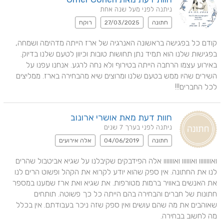
ניתנה לפני מעל שנה אחת
חתונה
27/03/2025
רוקח
קודם כל בפגישה בראשונה האנרגיה של ארז הייתה מדהימה ושמחה, 
בפגישות שלנו הוא תמיד נתן תחושות טובות וכיוון לטעם שלנו בדיוק. 
באירוע עצמו הרחבה הייתה בטירוף ולא נחה לרגע. אנחנו עפנו על 
השירים שהיו ממש בטעם שלנו ומרוצים שיא מהבחירה בארז. ממליצים 
לכל החברים!!!
חוות דעת מאת אושרי ארונוב
ניתנה לפני בערך 7 שנים
חתונה
04/06/2019
אלה אירועים
ואוווווווו ואוווווו ואווווווו אלה הפידבקים שקיבלנו על שגיא אביטבול שהרים 
לנו את החתונה. אין ספק שהוא יודע לקרוא את הקהל ופשוט הרים לנו 
את האנשים באוויר ברמות מטורפות. את שגיא ואת ארז שמענו במספר 
חתונות של חברים והבחירה בהם הייתה כל כך פשוטה. תותחים 
שאוהבים את מה שהם עושים ואין ספק שזה ניכר בעבודתם. אין בכלל 
מה לחשוב בבחירה.