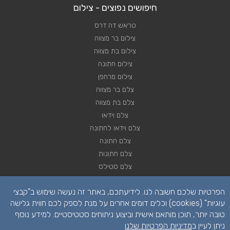
חיפושים נפוצים - צילום
טראש דה דרס
צילום בר מצווה
צילום בת מצווה
צילום חתונה
צילום מרחפן
צלם בר מצווה
צלם בת מצווה
צלם וידאו
צלם וידאו לחתונה
צלם חתונה
צלם חתונות
צלם סטילס
צלם סטילס לחתונה
הפרטיות שלכם חשובה לנו. לידיעתכם, באתר זה נעשה שימוש ב"קבצי
רחפן לחתונה
עוגיות" (cookies) וכלים דומים אחרים על מנת לספק לכם חווית גלישה
טובה יותר, תוכן מותאם אישית וביצוע ניתוחים סטטיסטיים. למידע נוסף
ניתן לעיין ב
מדיניות הפרטיות שלנו