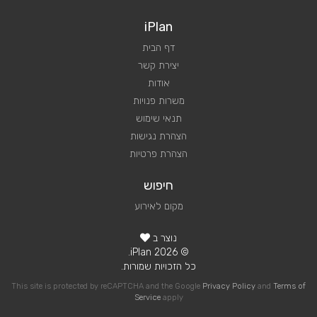
iPlan
דף הבית
יצירת קשר
אודות
משרות פנויות
תנאי שימוש
הצהרת נגישות
הצהרת פרטיות
חיפוש
מקום לאירוע
נוצר ב
© 2026 iPlan.
כל הזכויות שמורות.
This site is protected by reCAPTCHA and the Google
Privacy Policy
and
Terms of
Service
apply