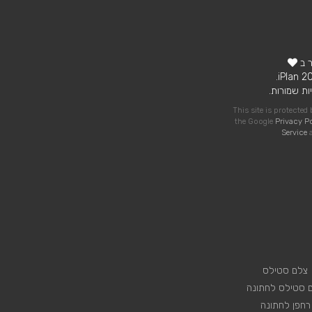
ר ב
ות שמורות.
This site is protecte
the Google
Privacy P
Service
a
צלם סטילס
 סטילס לחתונה
רחפן לחתונה