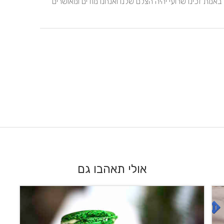
שיכולה להיות מעט מביכה ולרגע אחד לא הרגישה ככה. אז באמת זכינו שרועי יהיה הצלם שלנו ואנחנו מודים ומאושרים 
אולי תאהבו גם