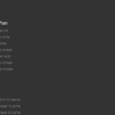
Plan
דף הב
יצירת 
אודות
משרות פנ
תנאי שי
הצהרת נג
הצהרת פר
טראש דה דרס
צילום בר מצווה
צילום בת מצווה