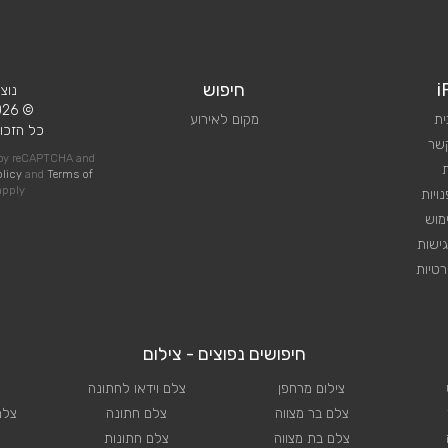
i
חיפוש
נוצ
© 2026 iPlan.
ית
מקום לאירוע
כל הזכוי
קשר
d by reCAPTCHA and
olicy
and
Terms of
pply
ויות
מוש
ישות
טיות
חיפושים נפוצים - צילום
צילום מרחפן
צלם וידאו לחתונה
צלם בר מצווה
צלם חתונה
צלם
צלם בת מצווה
צלם חתונות