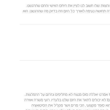
הצלם הכי הכי!! מעבר לתמונות מדהימות ואיכותיות של רועי והצוות שלו חשוב לנו לציין את היחס האישי והחם שהרגשנו. 
המליצו לנו על רועי כי מעבר להיותו צלם תותח על, הוא משרה תחושה נעימה לאורך כל היום וזה בדיוק מה שהרגשנו. הוא 
כשהתארסנו וחיפשנו צלם כולם ישר המליצו לנו על רועי,  אז אמרנו יאללה סוס מנצח לא מחליפים ונזרום על ההמלצות.. 
ואחרי החתונה אנחנו עכשיו מבינים באמת למה כולם ממליצים! לא יכולים לתאר את היום שלנו בלעדיו. רועי משרה אווירה 
כלכך נעימה, רגועה, מצחיקה! נהנו איתו בטירוף והרגשנו שהוא סופר מקצועי, הכי מרים וישר מקליל את הסיטואציה 