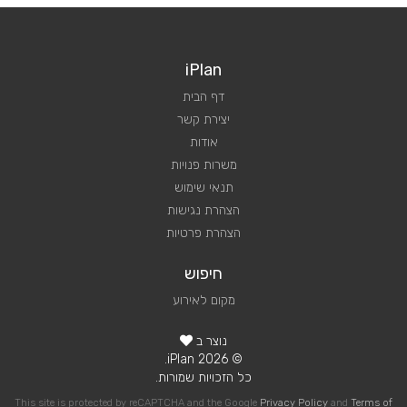
iPlan
דף הבית
יצירת קשר
אודות
משרות פנויות
תנאי שימוש
הצהרת נגישות
הצהרת פרטיות
חיפוש
מקום לאירוע
נוצר ב
© 2026 iPlan.
כל הזכויות שמורות.
This site is protected by reCAPTCHA and the Google
Privacy Policy
and
Terms of