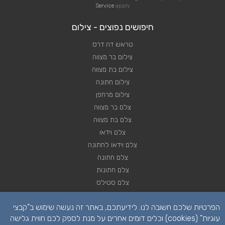
Service
apply
חיפושים נפוצים - צילום
טראש דה דרס
צילום בר מצווה
צילום בת מצווה
צילום חתונה
צילום מרחפן
צלם בר מצווה
צלם בת מצווה
צלם וידאו
צלם וידאו לחתונה
צלם חתונה
צלם חתונות
צלם סטילס
צלם סטילס לחתונה
הפרטיות שלכם חשובה לנו. לידיעתכם, באתר זה נעשה שימוש ב"קבצי
רחפן לחתונה
עוגיות" (cookies) וכלים דומים אחרים על מנת לספק לכם חווית גלישה