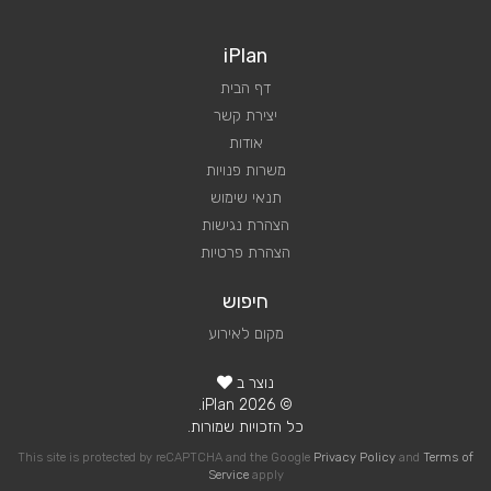
iPlan
דף הבית
יצירת קשר
אודות
משרות פנויות
תנאי שימוש
הצהרת נגישות
הצהרת פרטיות
חיפוש
מקום לאירוע
נוצר ב
© 2026 iPlan.
כל הזכויות שמורות.
This site is protected by reCAPTCHA and the Google
Privacy Policy
and
Terms of
Service
apply