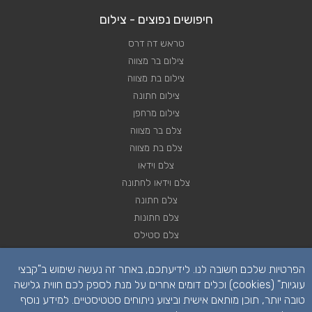
חיפושים נפוצים - צילום
טראש דה דרס
צילום בר מצווה
צילום בת מצווה
צילום חתונה
צילום מרחפן
צלם בר מצווה
צלם בת מצווה
צלם וידאו
צלם וידאו לחתונה
צלם חתונה
צלם חתונות
צלם סטילס
צלם סטילס לחתונה
הפרטיות שלכם חשובה לנו. לידיעתכם, באתר זה נעשה שימוש ב"קבצי
רחפן לחתונה
עוגיות" (cookies) וכלים דומים אחרים על מנת לספק לכם חווית גלישה
טובה יותר, תוכן מותאם אישית וביצוע ניתוחים סטטיסטיים. למידע נוסף