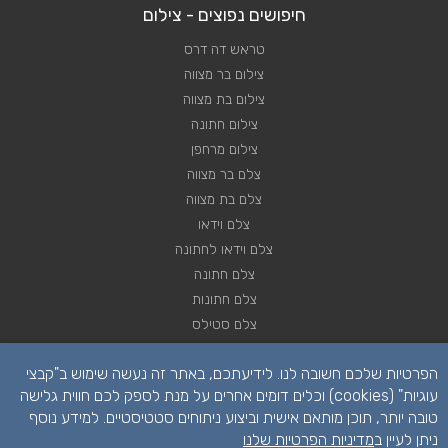
חיפושים נפוצים - צילום
טראש דה דרס
צילום בר מצווה
צילום בת מצווה
צילום חתונה
צילום מרחפן
צלם בר מצווה
צלם בת מצווה
צלם וידאו
צלם וידאו לחתונה
צלם חתונה
צלם חתונות
צלם סטילס
צלם סטילס לחתונה
הפרטיות שלכם חשובה לנו. לידיעתכם, באתר זה נעשה שימוש ב"קבצי
רחפן לחתונה
עוגיות" (cookies) וכלים דומים אחרים על מנת לספק לכם חווית גלישה
טובה יותר, תוכן מותאם אישית וביצוע ניתוחים סטטיסטיים. למידע נוסף
ניתן לעיין ב
מדיניות הפרטיות שלנו