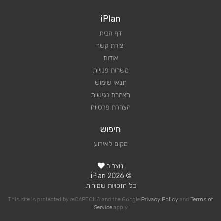
iPlan
דף הבית
יצירת קשר
אודות
משרות פנויות
תנאי שימוש
הצהרת נגישות
הצהרת פרטיות
חיפוש
מקום לאירוע
נוצר ב
© 2026 iPlan.
כל הזכויות שמורות.
This site is protected by reCAPTCHA and the Google
Privacy Policy
and
Terms of
Service
apply