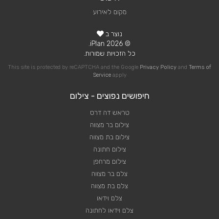
מקום לאירוע
נוצר ב
© 2026 iPlan.
כל הזכויות שמורות.
This site is protected by reCAPTCHA and the Google
Privacy Policy
and
Terms of
Service
apply
חיפושים נפוצים - צילום
טראש דה דרס
צילום בר מצווה
צילום בת מצווה
צילום חתונה
צילום מרחפן
צלם בר מצווה
צלם בת מצווה
צלם וידאו
צלם וידאו לחתונה