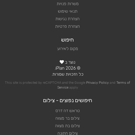
משרות פנויות
תנאי שימוש
הצהרת נגישות
הצהרת פרטיות
חיפוש
מקום לאירוע
נוצר ב
© 2026 iPlan.
כל הזכויות שמורות.
This site is protected by reCAPTCHA and the Google
Privacy Policy
and
Terms of
Service
apply
חיפושים נפוצים - צילום
טראש דה דרס
צילום בר מצווה
צילום בת מצווה
צילום חתונה