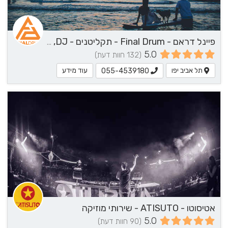
פיינל דראם - Final Drum - תקליטנים - DJ, נגן / הרכב מוזיקלי, שירותי מוזיקה
5.0
(132 חוות דעת)
תל אביב יפו
עוד מידע
055-4539180
אטיסוטו - ATISUTO - שירותי מוזיקה
5.0
(90 חוות דעת)