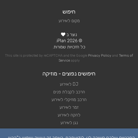
חיפוש
מקום לאירוע
נוצר ב
© 2026 iPlan.
כל הזכויות שמורות.
This site is protected by reCAPTCHA and the Google
Privacy Policy
and
Terms of
Service
apply
חיפושים נפוצים - מוזיקה
DJ לאירוע
הרכב לקבלת פנים
הרכב מוזיקלי לאירוע
זמר לאירוע
להקה לאירוע
נגן לאירוע
שירותי מוזיקה לאירוע
הפרטיות שלכם חשובה לנו. לידיעתכם, באתר זה נעשה שימוש ב"קבצי