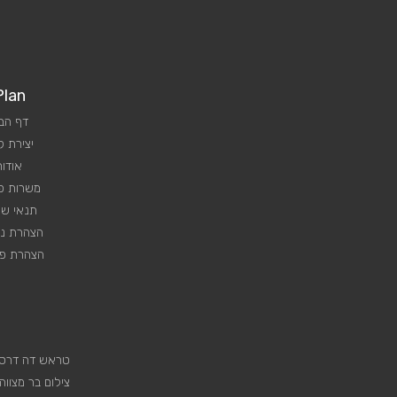
Plan
דף הב
יצירת 
אודות
משרות פנ
תנאי שי
הצהרת נג
הצהרת פר
טראש דה דרס
צילום בר מצווה