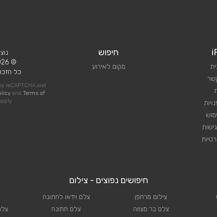
i
חיפוש
נוצ
© 2026 iPlan.
ית
מקום לאירוע
כל הזכוי
קשר
d by reCAPTCHA and
olicy
and
Terms of
pply
ויות
מוש
ישות
טיות
חיפושים נפוצים - צילום
צילום מרחפן
צלם וידאו לחתונה
צלם בר מצווה
צלם חתונה
צלם