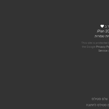
ר ב
ות שמורות.
This site is protecte
the Google
Privacy P
Service
a
צלם סטילס
 סטילס לחתונה