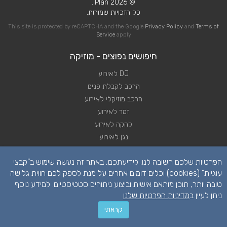
© 2026 iPlan.
כל הזכויות שמורות.
This site is protected by reCAPTCHA and the Google
Privacy Policy
and
Terms of
Service
apply
חיפושים נפוצים - מוזיקה
DJ לאירוע
הרכב לקבלת פנים
הרכב מוזיקלי לאירוע
זמר לאירוע
להקה לאירוע
נגן לאירוע
שירותי מוזיקה לאירוע
הפרטיות שלכם חשובה לנו. לידיעתכם, באתר זה נעשה שימוש ב"קבצי
תקליטן לאירוע
עוגיות" (cookies) וכלים דומים אחרים על מנת לספק לכם חווית גלישה
טובה יותר, תוכן מותאם אישית וביצוע ניתוחים סטטיסטיים. למידע נוסף
ניתן לעיין ב
מדיניות הפרטיות שלנו
קראתי