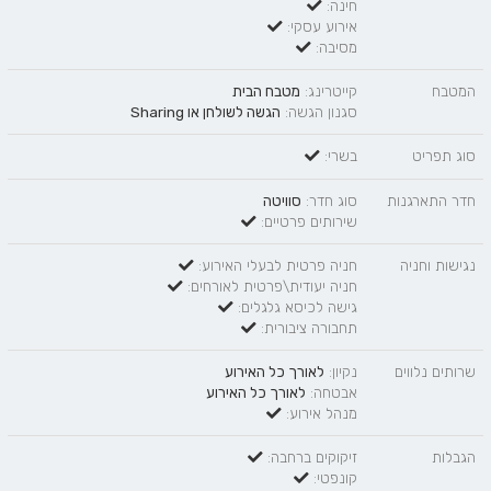
חינה:
אירוע עסקי:
מסיבה:
המטבח
קייטרינג:
מטבח הבית
סגנון הגשה:
הגשה לשולחן
או
Sharing
סוג תפריט
בשרי:
חדר התארגנות
סוג חדר:
סוויטה
שירותים פרטיים:
נגישות וחניה
חניה פרטית לבעלי האירוע:
חניה יעודית\פרטית לאורחים:
גישה לכיסא גלגלים:
תחבורה ציבורית:
שרותים נלווים
נקיון:
לאורך כל האירוע
אבטחה:
לאורך כל האירוע
מנהל אירוע:
הגבלות
זיקוקים ברחבה:
קונפטי: