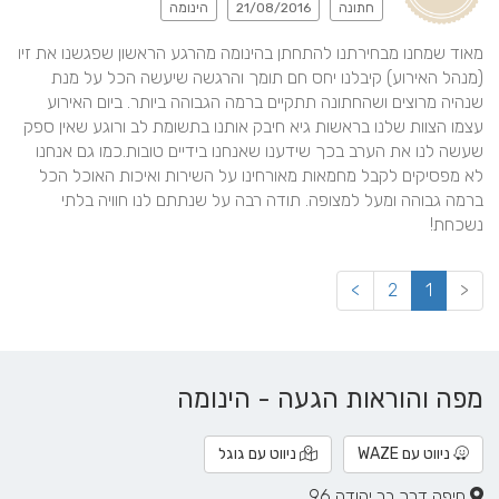
חתונה
21/08/2016
הינומה
מאוד שמחנו מבחירתנו להתחתן בהינומה מהרגע הראשון שפגשנו את זיו 
(מנהל האירוע) קיבלנו יחס חם תומך והרגשה שיעשה הכל על מנת 
שנהיה מרוצים ושהחתונה תתקיים ברמה הגבוהה ביותר. ביום האירוע 
עצמו הצוות שלנו בראשות גיא חיבק אותנו בתשומת לב ורוגע שאין ספק 
שעשה לנו את הערב בכך שידענו שאנחנו בידיים טובות.כמו גם אנחנו 
לא מפסיקים לקבל מחמאות מאורחינו על השירות ואיכות האוכל הכל 
ברמה גבוהה ומעל למצופה. תודה רבה על שנתתם לנו חוויה בלתי 
נשכחת!
>
2
1
<
מפה והוראות הגעה - הינומה
ניווט עם WAZE
ניווט עם גוגל
חיפה דרך בר יהודה 96