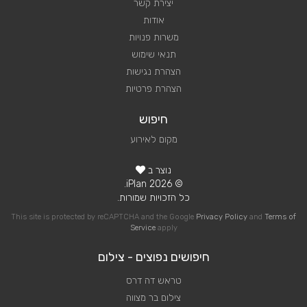
יצירת קשר
אודות
משרות פנויות
תנאי שימוש
הצהרת נגישות
הצהרת פרטיות
חיפוש
מקום לאירוע
נוצר ב
© 2026 iPlan.
כל הזכויות שמורות.
This site is protected by reCAPTCHA and the Google
Privacy Policy
and
Terms of
Service
apply
חיפושים נפוצים - צילום
טראש דה דרס
צילום בר מצווה