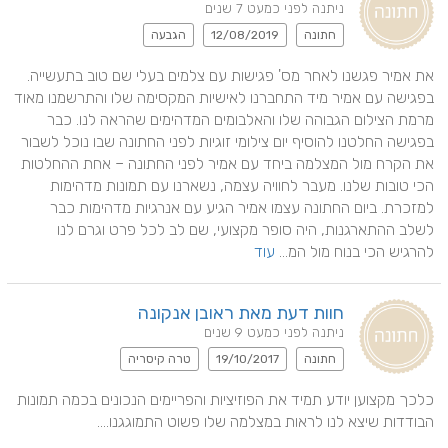
ניתנה לפני כמעט 7 שנים
חתונה
12/08/2019
הגבעה
את אמיר פגשנו לאחר מס' פגישות עם צלמים בעלי שם טוב בתעשייה. 
בפגישה עם אמיר מיד התחברנו לאישיות המקסימה שלו והתרשמנו מאוד 
מרמת הצילום הגבוהה שלו והאלבומים המדהימים שהראה לנו. כבר 
בפגישה החלטנו להוסיף יום צילומי זוגיות לפני החתונה שבו נוכל לשבור 
את הקרח מול המצלמה ביחד עם אמיר לפני החתונה – אחת ההחלטות 
הכי טובות שלנו. מעבר לחוויה עצמה, נשארנו עם תמונות מדהימות 
למזכרת. ביום החתונה עצמו אמיר הגיע עם אנרגיות מדהימות כבר 
לשלב ההתארגנות, היה סופר מקצועי, שם לב לכל פרט וגרם לנו 
להרגיש הכי בנוח מול המ... 
עוד
חוות דעת מאת ראובן אנקונה
ניתנה לפני כמעט 9 שנים
חתונה
19/10/2017
טרה קיסריה
כלכך מקצוען יודע תמיד את הפוזיציות והפריימים הנכונים בכמה תמונות 
הבודדות שיצא לנו לראות במצלמה שלו פשוט התמוגגנו....