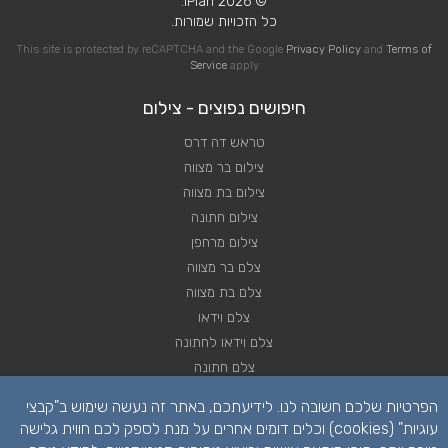
© 2026 iPlan.
כל הזכויות שמורות.
This site is protected by reCAPTCHA and the Google
Privacy Policy
and
Terms of
Service
apply
חיפושים נפוצים - צילום
טראש דה דרס
צילום בר מצווה
צילום בת מצווה
צילום חתונה
צילום מרחפן
צלם בר מצווה
צלם בת מצווה
צלם וידאו
צלם וידאו לחתונה
צלם חתונה
צלם חתונות
הפרטיות שלכם חשובה לנו. לידיעתכם, באתר זה נעשה שימוש ב"קבצי
צלם סטילס
עוגיות" (cookies) וכלים דומים אחרים על מנת לספק לכם חווית גלישה
צלם סטילס לחתונה