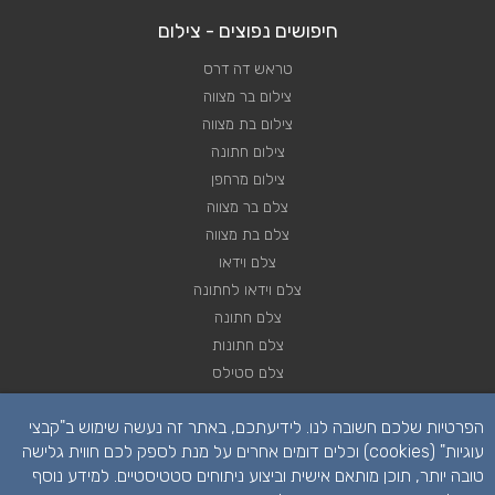
חיפושים נפוצים - צילום
טראש דה דרס
צילום בר מצווה
צילום בת מצווה
צילום חתונה
צילום מרחפן
צלם בר מצווה
צלם בת מצווה
צלם וידאו
צלם וידאו לחתונה
צלם חתונה
צלם חתונות
צלם סטילס
צלם סטילס לחתונה
הפרטיות שלכם חשובה לנו. לידיעתכם, באתר זה נעשה שימוש ב"קבצי
רחפן לחתונה
עוגיות" (cookies) וכלים דומים אחרים על מנת לספק לכם חווית גלישה
טובה יותר, תוכן מותאם אישית וביצוע ניתוחים סטטיסטיים. למידע נוסף