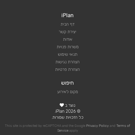
iPlan
דף הבית
יצירת קשר
אודות
משרות פנויות
תנאי שימוש
הצהרת נגישות
הצהרת פרטיות
חיפוש
מקום לאירוע
נוצר ב
© 2026 iPlan.
כל הזכויות שמורות.
This site is protected by reCAPTCHA and the Google
Privacy Policy
and
Terms of
Service
apply