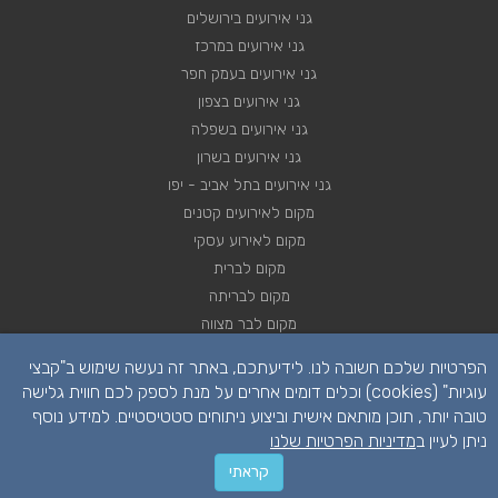
גני אירועים בירושלים
גני אירועים במרכז
גני אירועים בעמק חפר
גני אירועים בצפון
גני אירועים בשפלה
גני אירועים בשרון
גני אירועים בתל אביב - יפו
מקום לאירועים קטנים
מקום לאירוע עסקי
מקום לברית
מקום לבריתה
מקום לבר מצווה
מקום לבת מצווה
הפרטיות שלכם חשובה לנו. לידיעתכם, באתר זה נעשה שימוש ב"קבצי
מקום לחינה
עוגיות" (cookies) וכלים דומים אחרים על מנת לספק לכם חווית גלישה
מקום לחתונה
טובה יותר, תוכן מותאם אישית וביצוע ניתוחים סטטיסטיים. למידע נוסף
מקום לכנסים
ניתן לעיין ב
מדיניות הפרטיות שלנו
יצירת קשר לקבלת הצעת מחיר
השאירו פרטים
קראתי
055-453-9218