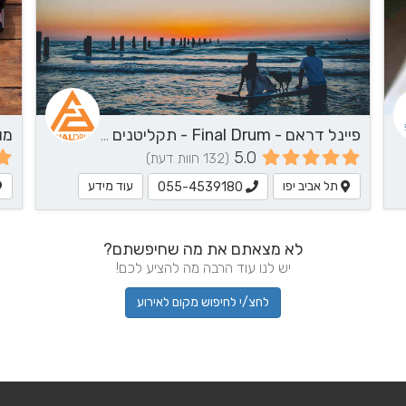
פיינל דראם - Final Drum - תקליטנים - DJ, נגן / הרכב מוזיקלי, שירותי מוזיקה
מו
5.0
(132 חוות דעת)
תל אביב יפו
עוד מידע
055-4539180
לא מצאתם את מה שחיפשתם?
יש לנו עוד הרבה מה להציע לכם!
לחצ/י לחיפוש מקום לאירוע