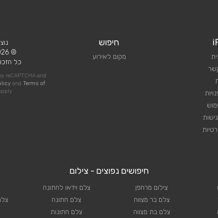
i
חיפוש
נוצ
© 2026 iPlan.
ית
מקום לאירוע
כל הזכוי
קשר
d by reCAPTCHA and
olicy
and
Terms of
pply
ויות
מוש
ישות
טיות
חיפושים נפוצים - צילום
צילום מרחפן
צלם וידאו לחתונה
צלם בר מצווה
צלם חתונה
צלם
צלם בת מצווה
צלם חתונות