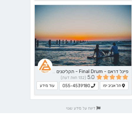
פיינל דראם - Final Drum - תקליטנים - DJ, נגן / הרכב מוזיקלי, שירותי מוזיקה
5.0
(132 חוות דעת)
תל אביב יפו
עוד מידע
055-4539180
דיווח על מידע שגוי