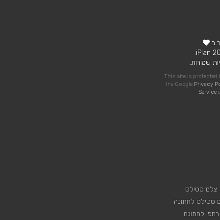
ר ב
ות שמורות.
This site is protecte
the Google
Privacy P
Service
a
צלם סטילס
 סטילס לחתונה
רחפן לחתונה