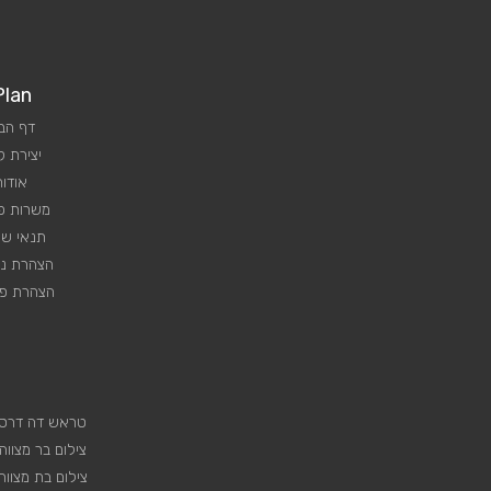
Plan
דף הב
יצירת 
אודות
משרות פנ
תנאי שי
הצהרת נג
הצהרת פר
טראש דה דרס
צילום בר מצווה
צילום בת מצווה