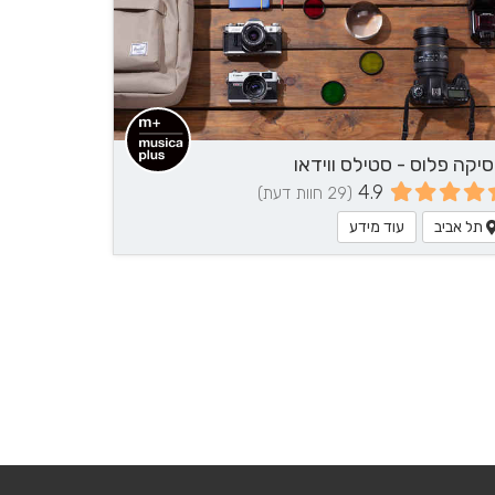
לחצ/י ליצירת
קשר
סיקה פלוס - סטילס ווידאו
4.9
(29 חוות דעת)
תל אביב
עוד מידע