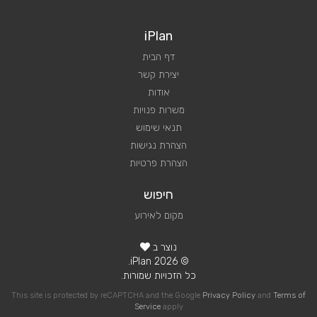
iPlan
דף הבית
יצירת קשר
אודות
משרות פנויות
תנאי שימוש
הצהרת נגישות
הצהרת פרטיות
חיפוש
מקום לאירוע
נוצר ב
© 2026 iPlan.
כל הזכויות שמורות.
This site is protected by reCAPTCHA and the Google
Privacy Policy
and
Terms of
Service
apply