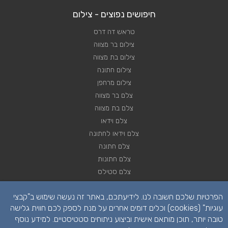
חיפושים נפוצים - צילום
טראש דה דרס
צילום בר מצווה
צילום בת מצווה
צילום חתונה
צילום מרחפן
צלם בר מצווה
צלם בת מצווה
צלם וידאו
צלם וידאו לחתונה
צלם חתונה
צלם חתונות
צלם סטילס
צלם סטילס לחתונה
הפרטיות שלכם חשובה לנו. לידיעתכם, באתר זה נעשה שימוש ב"קבצי
רחפן לחתונה
עוגיות" (cookies) וכלים דומים אחרים על מנת לספק לכם חווית גלישה
טובה יותר, תוכן מותאם אישית וביצוע ניתוחים סטטיסטיים. למידע נוסף