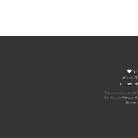
ר ב
ות שמורות.
This site is protecte
the Google
Privacy P
Service
a