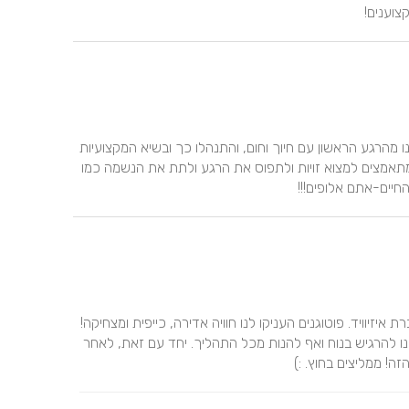
צוענים!
עינב ועמית המדהימים כל כך מוכשרים ומקסימים!!!! ליוו אותנו מהרגע הראשון עם חיוך וחום, והתנהלו כך ובשיא המקצועיות 
והיצירתיות ביום החתונה!!! לא ראינו מעולם צלמים שכל כך מתאמצים למצוא זויות ולתפוס את הרגע ולתת את הנשמה כמו 
חיים-אתם אלופים!!!
עינב ועמית פנו אלינו באופן אישי לאחר פשיטת הרגל של חברת איזיוויד. פוטוגנים העניקו לנו חוויה אדירה, כייפית ומצחיקה! 
בתור זוג שנמנע מתמונות בשגרה, פוטוגנים הצליחו לגרום לנו להרגיש בנוח ואף להנות מכל התהליך. יחד עם זאת, לאחר 
! ממליצים בחוץ. :)