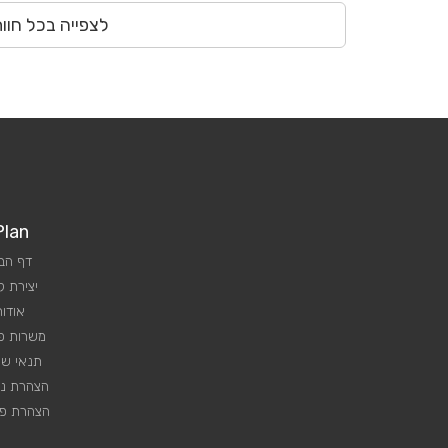
לצפייה בכל חוו
Plan
דף הב
יצירת 
אודות
משרות פנ
תנאי שי
הצהרת נג
הצהרת פר