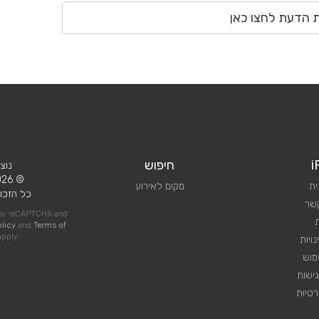
ת הדעת לחצו כאן
i
חיפוש
נוצ
© 2026 iPlan.
ית
מקום לאירוע
כל הזכוי
קשר
d by reCAPTCHA and
olicy
and
Terms of
pply
ויות
מוש
ישות
טיות