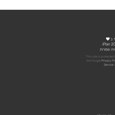
ר ב
ות שמורות.
This site is protecte
the Google
Privacy P
Service
a