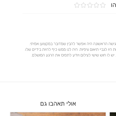
יהו
עופר פשוט נפלא. קיימנו מספר פגישות אצלו בסטודיו. מהפגישה הראשונה היה אפשר להבין שמדובר במקצוען אמיתי. 
בפגישה הראשונה כבר סגרנו את הדברים והפגישות הנוספות היו לגביי תיאום ציפיות. היה לנו ממש כיף להיות בידיים שלו. 
הוא בן אדם נחמד מאוד ןיודע להזיז את הדברים כמו שצריך. יש לו חוש שישי לצילום ויודע לתפוס את הרגע המושלם. 
אולי תאהבו גם