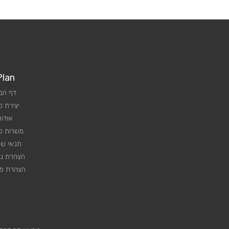
Plan
דף הב
יצירת 
אודות
משרות פנ
תנאי שי
הצהרת נג
הצהרת פר