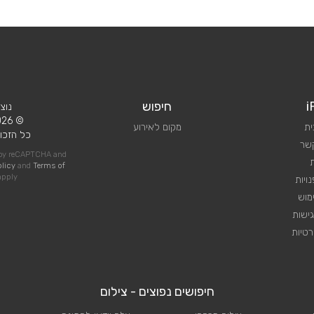
i
חיפוש
נוצ
© 2026 iPlan.
ית
מקום לאירוע
כל הזכוי
קשר
d by reCAPTCHA and
olicy
and
Terms of
pply
ויות
מוש
ישות
טיות
חיפושים נפוצים - צילום