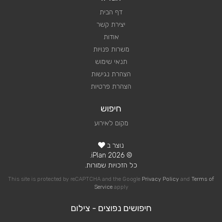
דף הבית
יצירת קשר
אודות
משרות פנויות
תנאי שימוש
הצהרת נגישות
הצהרת פרטיות
חיפוש
מקום לאירוע
נוצר ב
© 2026 iPlan.
כל הזכויות שמורות.
This site is protected by reCAPTCHA and the Google
Privacy Policy
and
Terms of
Service
apply
חיפושים נפוצים - צילום