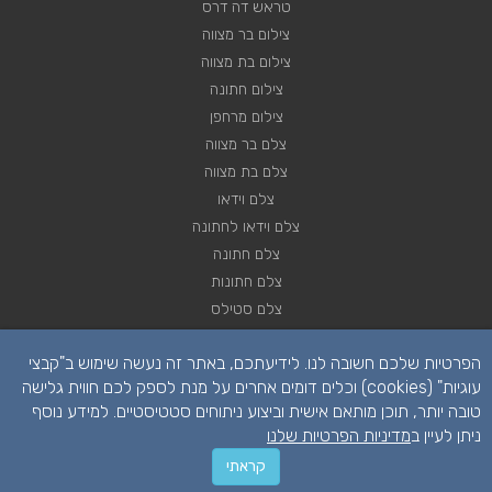
טראש דה דרס
צילום בר מצווה
צילום בת מצווה
צילום חתונה
צילום מרחפן
צלם בר מצווה
צלם בת מצווה
צלם וידאו
צלם וידאו לחתונה
צלם חתונה
צלם חתונות
צלם סטילס
צלם סטילס לחתונה
הפרטיות שלכם חשובה לנו. לידיעתכם, באתר זה נעשה שימוש ב"קבצי
רחפן לחתונה
עוגיות" (cookies) וכלים דומים אחרים על מנת לספק לכם חווית גלישה
טובה יותר, תוכן מותאם אישית וביצוע ניתוחים סטטיסטיים. למידע נוסף
ניתן לעיין ב
מדיניות הפרטיות שלנו
קראתי