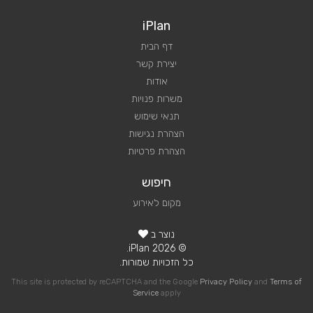
iPlan
דף הבית
יצירת קשר
אודות
משרות פנויות
תנאי שימוש
הצהרת נגישות
הצהרת פרטיות
חיפוש
מקום לאירוע
נוצר ב
© 2026 iPlan.
כל הזכויות שמורות.
This site is protected by reCAPTCHA and the Google
Privacy Policy
and
Terms of
Service
apply