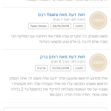
חוות דעת מאת Yaara רבס
ניתנה לפני מעל 7 שנים
חתונה
26/10/2018
Tailor Made
פשוט מושלם. כל החברים שלנו אמרו שזו החתונה עם המוזיקה הכי 
טובה שהם היו בה. בן אדם צנוע ומקצועי בטירוף.
חוות דעת מאת רותם ברק
ניתנה לפני בערך 8 שנים
חתונה
31/05/2018
שרונית
איתי מהרגע הראשון שהגענו אליך ידענו שזה פשוט זה. אתה הספק 
הראשון ששנינו הסכמנו עליו פה אחד.העבודה שלך היא מקצועית ! 
שנונה-על סף הגאונות ומצליחה להרקיד את כולםםם! עד 2 בלילה. 
אתה אלוף . תודה תודה תודה. רותם ואור