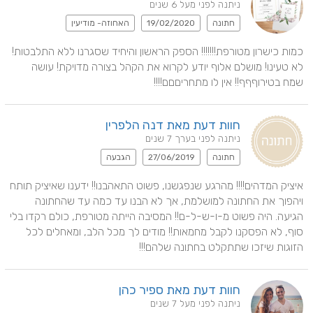
ניתנה לפני מעל 6 שנים
חתונה
19/02/2020
האחוזה- מודיעין
כמות כישרון מטורפת!!!!!!! הספק הראשון והיחיד שסגרנו ללא התלבטות! 
לא טעינו! מושלם אלוף יודע לקרוא את הקהל בצורה מדויקת! עושה 
שמח בטירוףףף!! אין לו מתחריםםם!!!!
חוות דעת מאת דנה הלפרין
ניתנה לפני בערך 7 שנים
חתונה
27/06/2019
הגבעה
איציק המדהים!!!! מהרגע שנפגשנו, פשוט התאהבנו!! ידענו שאיציק תותח 
ויהפוך את החתונה למושלמת, אך לא הבנו עד כמה עד שהחתונה 
הגיעה. היה פשוט מ-ו-ש-ל-ם!! המסיבה הייתה מטורפת, כולם רקדו בלי 
סוף, לא הפסקנו לקבל מחמאות!! מודים לך מכל הלב, ומאחלים לכל 
הזוגות שיזכו שתתקלט בחתונה שלהם!!!
חוות דעת מאת ספיר כהן
ניתנה לפני מעל 7 שנים