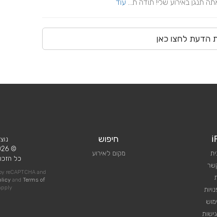
תנגן באירוע שלי! תודה ת... 
עוד
ת הדעת לחצו כאן
i
חיפוש
נוצ
© 2026 iPlan.
ית
מקום לאירוע
כל הזכוי
קשר
d by reCAPTCHA and
olicy
and
Terms of
pply
ויות
מוש
ישות