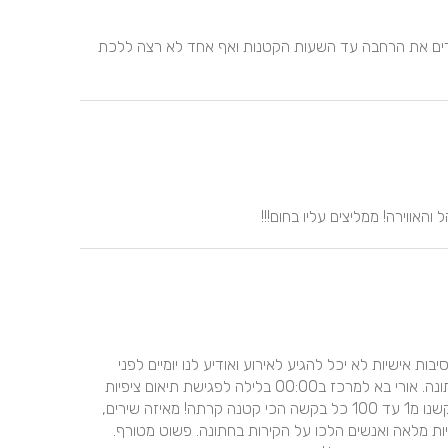
אלוף האלופים. מסיבה ברמות שאי אפשר לתאררררר !!!!! הרים את הרחבה עד השעות הקטנות ואף אחד לא רצה ללכת 
האווירה! ממליצים עליו בחום!!!
אורי מלך העולם. סיפור בקצרה שקרה לנו, הדיגי שלקחנו מסיבות אישיות לא יכל להגיע לאירוע ואודיע לנו יומיים לפני 
החתונה. התקשרנו מייד לאורי וקבענו איתו יום וחצי לפני החתונה. אורי בא למרכז ב00:00 בלילה לפגישת תיאום ציפיות 
והרוב כדי להרגיע אותנו ממה שקרה. אורי עשה כל מה שביקשנו מ1 עד 100 כל בקשה הכי קטנה קרתה! מאיזה שירים, 
שירים בין המנות, עריכות של שירים באולפן וגרם לרחבה להיות מלאה ואנשים הלכו על הקירות בחתונה. פשוט מטורף. 