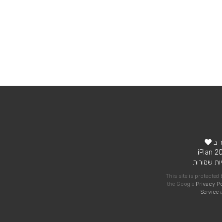
ר ב
ות שמורות.
This site is protecte
the Google
Privacy P
Service
a