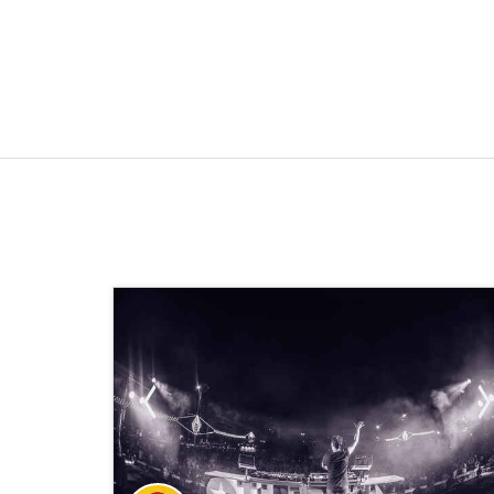
עוד פרטים?
055-4539214
לחצ/י ליצירת קשר