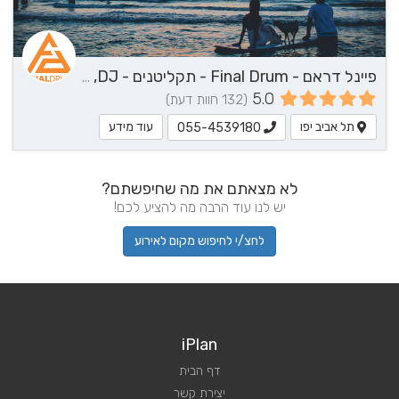
פיינל דראם - Final Drum - תקליטנים - DJ, נגן / הרכב מוזיקלי, שירותי מוזיקה
5.0
(132 חוות דעת)
תל אביב יפו
עוד מידע
055-4539180
לא מצאתם את מה שחיפשתם?
יש לנו עוד הרבה מה להציע לכם!
לחצ/י לחיפוש מקום לאירוע
iPlan
דף הבית
יצירת קשר