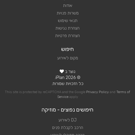
אודות
משרות פנויות
תנאי שימוש
הצהרת נגישות
הצהרת פרטיות
חיפוש
מקום לאירוע
נוצר ב
© 2026 iPlan.
כל הזכויות שמורות.
This site is protected by reCAPTCHA and the Google
Privacy Policy
and
Terms of
Service
apply
חיפושים נפוצים - מוזיקה
DJ לאירוע
הרכב לקבלת פנים