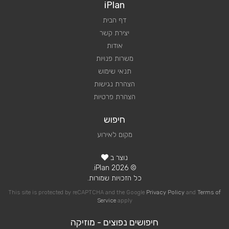
iPlan
דף הבית
יצירת קשר
אודות
משרות פנויות
תנאי שימוש
הצהרת נגישות
הצהרת פרטיות
חיפוש
מקום לאירוע
נוצר ב
© 2026 iPlan.
כל הזכויות שמורות.
This site is protected by reCAPTCHA and the Google
Privacy Policy
and
Terms of
Service
apply
חיפושים נפוצים - מוזיקה