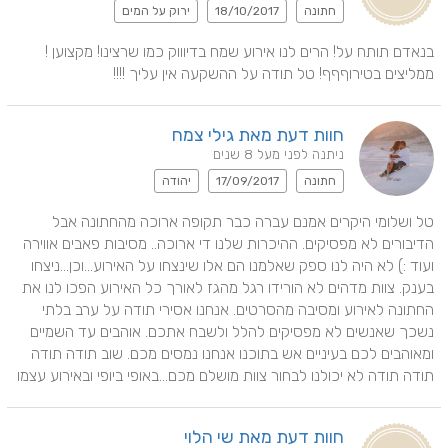
חתונה
18/10/2017
ירוק על המים
בנאדם תותח על! הרים לנו אירוע שמח בדיוווק כמו שרצינו! מקצוען ! 
ממליצים בטירוףףף! טל תודה על ההשקעה אין עליך !!!!
חוות דעת מאת גילי צמח
ניתנה לפני מעל 8 שנים
חתונה
17/09/2017
יהודה
טל ושלומי היקרים אמנם עברה כבר תקופה ארוכה מהחתונה אבל 
הדיבורים לא מפסיקים. ההיכרות שלנו די ארוכה.. מסיבות פאבים אווירה 
ועוד :) לא היה לנו ספק שאלמנו הם אלו שינצחו על האירוע...וכן...ניצחו 
בענק. צוות מדהים לא הורידו רגל מהגז לאורך כל האירוע הפכו לנו את 
החתונה לאירוע ומסיבה מהסרטים. אנחנו אסירי תודה על ערב בלתי 
נשכך שאנשים לא מפסיקים להלל ולשבח אתכם. אוהבים עד השמיים 
ומאוהבים לכם בעיניים אש בתוכנו אנחנו נמסים מכם. שוב תודה תודה 
תודה תודה לא יכולנו לבחור צוות מושלם מכם...באופי ביופי ובאירוע עצמו
חוות דעת מאת שי הלוי