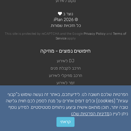
מקום לאירוע
נוצר ב
© 2026 iPlan.
כל הזכויות שמורות.
This site is protected by reCAPTCHA and the Google
Privacy Policy
and
Terms of
Service
apply
חיפושים נפוצים - מוזיקה
DJ לאירוע
הרכב לקבלת פנים
הרכב מוזיקלי לאירוע
זמר לאירוע
להקה לאירוע
הפרטיות שלכם חשובה לנו. לידיעתכם, באתר זה נעשה שימוש ב"קבצי
נגן לאירוע
עוגיות" (cookies) וכלים דומים אחרים על מנת לספק לכם חווית גלישה
שירותי מוזיקה לאירוע
טובה יותר, תוכן מותאם אישית וביצוע ניתוחים סטטיסטיים. למידע נוסף
תקליטן לאירוע
ניתן לעיין ב
מדיניות הפרטיות שלנו
קראתי