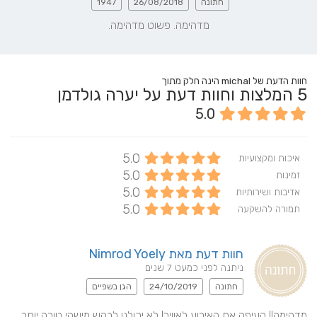
חתונה
26/08/2018
1947
מדהימה. פשוט מדהימה.
חוות הדעת של michal הינה חלק מתוך
5
המלצות וחוות דעת על יערה גולדמן
5.0
5.0
איכות ומקצועיות
5.0
זמינות
5.0
אדיבות ושירותיות
5.0
תמורה להשקעה
חוות דעת מאת Nimrod Yoely
ניתנה לפני כמעט 7 שנים
חתונה
24/10/2019
הגן בשפיים
מדהימה!! העיפה את האירוע לאוויר! לא יכולנו לבקש מישהי טובה יותר