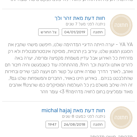
חוות דעת מאת זהר ולך
ניתנה לפני מעל 7 שנים
חתונה
04/01/2019
צל החורש
YA YA - יערה הייתה הדיגיי המדהימה שלנו, חיפשנו מישהי שתבין את 
הסגנון המגוון שלנו, עירוב בין תרבויות, מוסיקה אינסטרומנטלית ולא רק 
מזרחית כל האירוע אבל עדיין משמחת מקפיצה ומרימה, יערה באה 
להרים אותנו ולהנות וכך היה!!, מההתחלה עוד כשנפגשנו והיה חיבור חם 
ואוהב, לאורך הדרך שמרה איתנו על קשר חם ויעצה לגבי שירים ובחירות 
שהתלבטנו בניהם... באירוע היינו באוויר, החברים והמשפחות שלנו גם!!, 
זה היה שילוב מושלם בין כל העולמות המוסיקלים כמו שרצינו!!! אוהבים 
מאוד וממליצים בחום לחוויה מדהימה!!! 3> עומר וזהר
חוות דעת מאת michal hajaj
ניתנה לפני כמעט 8 שנים
חתונה
26/08/2018
1947
מדהימה. פשוט מדהימה.