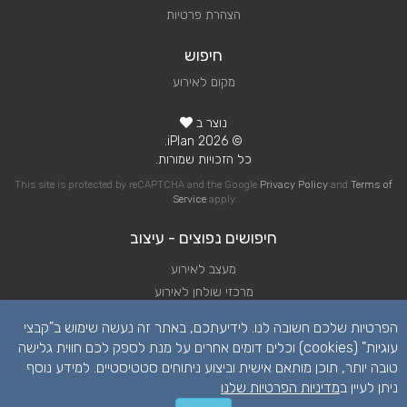
הצהרת פרטיות
חיפוש
מקום לאירוע
נוצר ב
© 2026 iPlan.
כל הזכויות שמורות.
This site is protected by reCAPTCHA and the Google
Privacy Policy
and
Terms of
Service
apply
חיפושים נפוצים - עיצוב
מעצב לאירוע
מרכזי שולחן לאירוע
סידורי פרחים לאירוע
הפרטיות שלכם חשובה לנו. לידיעתכם, באתר זה נעשה שימוש ב"קבצי
עיצוב אירוע
עוגיות" (cookies) וכלים דומים אחרים על מנת לספק לכם חווית גלישה
עיצוב חופה
טובה יותר, תוכן מותאם אישית וביצוע ניתוחים סטטיסטיים. למידע נוסף
עיצוב חתונה
ניתן לעיין ב
מדיניות הפרטיות שלנו