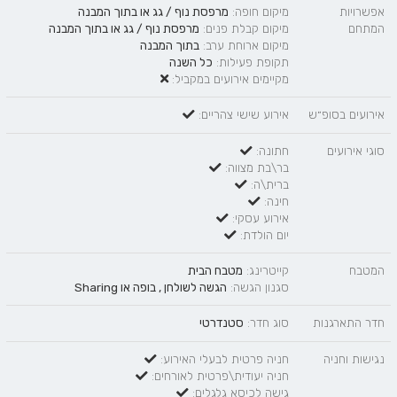
אפשרויות
מיקום חופה:
מרפסת נוף / גג
או
בתוך המבנה
המתחם
מיקום קבלת פנים:
מרפסת נוף / גג
או
בתוך המבנה
מיקום ארוחת ערב:
בתוך המבנה
תקופת פעילות:
כל השנה
מקיימים אירועים במקביל:
אירועים בסופ״ש
אירוע שישי צהריים:
סוגי אירועים
חתונה:
בר\בת מצווה:
ברית\ה:
חינה:
אירוע עסקי:
יום הולדת:
המטבח
קייטרינג:
מטבח הבית
סגנון הגשה:
הגשה לשולחן
,
בופה
או
Sharing
חדר התארגנות
סוג חדר:
סטנדרטי
נגישות וחניה
חניה פרטית לבעלי האירוע:
חניה יעודית\פרטית לאורחים:
גישה לכיסא גלגלים: