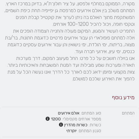
מקורה, הממוקם במחלף וולפסון, על ציר חולון־ת"א, בדיוק במרכז הארץ. 
המתחם משלב בין אולם אירועים למרפסת גן יפייפיה תחת כיפת השמיים, 
המשתקפת מתוך האולם בה ניתן לערוך את קוקטייל קבלת הפנים 
התפריט העשיר והמגוון, המיקום מעולה והחנייה הצמודה הופכים את 
ויולה למתחם פופולארי הן עבור אירועים פרטיים כדוגמת חתונות, בר/בת 
מצווה, בריתות, ימי הולדת, ימי נישואין והן עבור אירועים עסקיים כדוגמת 
אנו בויולה חושבים על כל פרט: החל מעיצוב המקום, דרך מערכות 
תאורה ומערכות שמע מובילות ועד המנות המשובחות והאיכותיות ביותר. 
צוות מקצועי ומיומן ידאג לכם לאורך כל הדרך ואנו נעשה הכל על מנת 
להפוך את האירוע שלכם למושלם.
מידע נוסף
המתחם
סוג המתחם:
אולם אירועים
מספר אורחים מקסימלי:
1200
כשרות:
כשרות מהדרין
סגנון המתחם:
יוקרתי