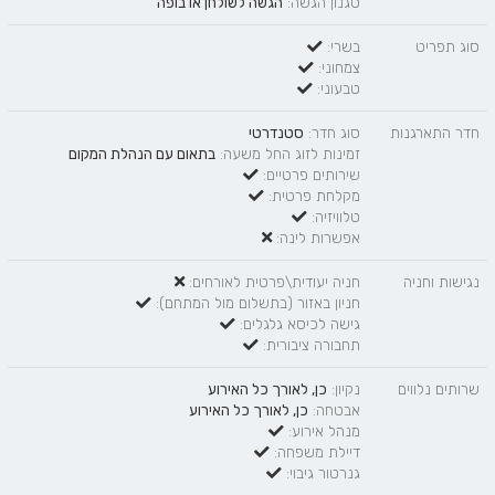
סגנון הגשה:
הגשה לשולחן
או
בופה
סוג תפריט
בשרי:
צמחוני:
טבעוני:
חדר התארגנות
סוג חדר:
סטנדרטי
זמינות לזוג החל משעה:
בתאום עם הנהלת המקום
שירותים פרטיים:
מקלחת פרטית:
טלוויזיה:
אפשרות לינה:
נגישות וחניה
חניה יעודית\פרטית לאורחים:
חניון באזור (בתשלום מול המתחם):
גישה לכיסא גלגלים:
תחבורה ציבורית:
שרותים נלווים
נקיון:
כן, לאורך כל האירוע
אבטחה:
כן, לאורך כל האירוע
מנהל אירוע:
דיילת משפחה:
גנרטור גיבוי: