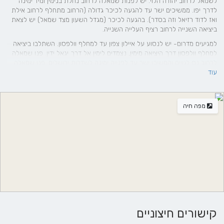
לשמאל לרחוב יהודה הלוי. יש לפנות שמאלה לרחוב נחלת בנימין ומיד ימינה
לדרך יפו. ממשיכים ישר עד להגעה לכיכר גדולה (הרחוב מתחלף לרחוב אילת
ואז לדוד רזיאל וזה בסדר). בהגעה לכיכר (מגדל השעון מצד שמאל) יש לצאת
ביציאה השנייה לרחוב רציף העלייה השנייה.
למגיעים מדרום- יש לנסוע על איילון צפון עד למחלף וולפסון. השתלבו ביציאה
למחלף וולפסון דרך היציאה מימין, נצמדים לימין אל דרך יגאל ידין. פנו שמאלה
לרחוב נס לגויים והמשיכו ישר עד לפנייה ימינה לשדרות ירושלים. פנו שמאלה
עוד
לדרך שלמה והמשיכו עד לכיכר גדולה (מגדל השעות משמאל לכיכר). בכיכר
צאו ביציאה השלישית לרחוב רציף העלייה השנייה.
מפה חיה
קישורים חיצוניים