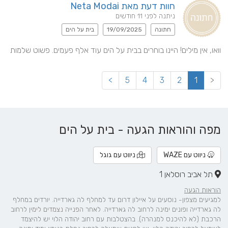
חוות דעת מאת Neta Modai
ניתנה לפני 11 חודשים
חתונה
19/09/2025
בית על הים
וואו, אין מילים! היינו בוחרים בבית על הים עוד אלף פעמים. פשוט שלמות
>
5
4
3
2
1
<
מפה והוראות הגעה - בית על הים
ניווט עם WAZE
ניווט עם גוגל
תל אביב רוסלאן 1
הוראות הגעה
למגיעים מצפון- נוסעים על איילון דרום עד למחלף לה גארדייה. יורדים במחלף
לה גארדייה ופונים ימינה לרחוב לה גארדייה. לאחר הפנייה נצמדים לימין לרחוב
הרכבת (לא להיכנס למנהרה). בהצטלבות עם רחוב יהודה הלוי יש להיצמד