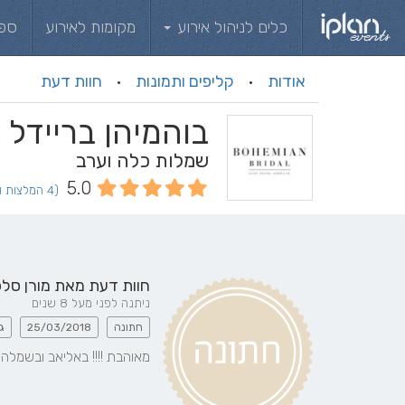
כלים לניהול אירוע
מקומות לאירוע
ספ
אודות
קליפים ותמונות
חוות דעת
·
·
בוהמיהן בריידל -OHEMIAN BRIDAL
שמלות כלה וערב
5.0
(4 המלצות וחוות דעת)
חוות דעת מאת
מורן סל
ניתנה לפני מעל 8 שנים
חתונה
25/03/2018
ג
מאוהבת !!!! באליאב ובשמלה.