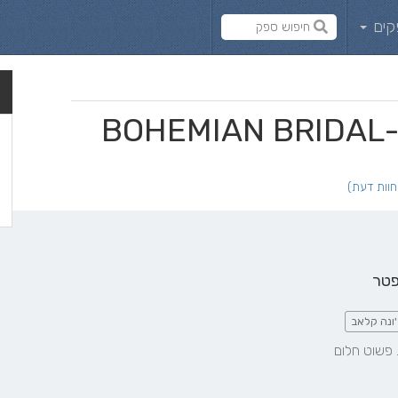
קים
B
פטר
'ונה קלאב
 פשוט חלום