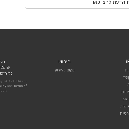
ת הדעת לחצו כאן
i
חיפוש
נוצ
© 2026 iPlan.
ית
מקום לאירוע
כל הזכוי
קשר
d by reCAPTCHA and
olicy
and
Terms of
pply
ויות
מוש
ישות
טיות