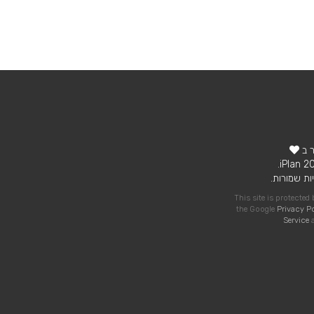
ר ב
ות שמורות.
This site is protecte
the Google
Privacy P
Service
a