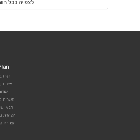
לצפייה בכל חוו
Plan
דף הב
יצירת 
אודות
משרות פנ
תנאי שי
הצהרת נג
הצהרת פר