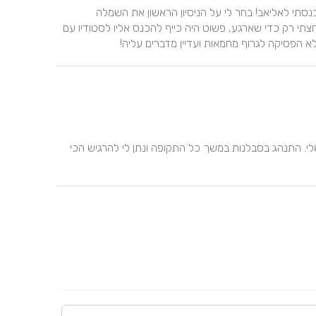
התהליך של מציאת שמלה לא היה לי קשה בכלל ברגע שנכנסתי לאליאב! בחר לי על הניסיון הראשון את השמלה 
שמושלמת לי, היה מוכן שאגיע למדידה לא מתוכננת כשנלחצתי רק כדי שארגע, פשוט היה כייף להכנס אליו לסטודיו עם 
הפסיקה לגרוף מחמאות ועדיין מדברים עליה!
מעצב מוכשר בעל ידי זהב! הקשיב לכל הרצונות והגחמות שלי. התנהג בסבלנות במשך כל התקופה ונתן לי להרגיש הכי 