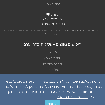
מקום לאירוע
נוצר ב
© 2026 iPlan.
כל הזכויות שמורות.
This site is protected by reCAPTCHA and the Google
Privacy Policy
and
Terms of
Service
apply
חיפושים נפוצים - שמלות כלה וערב
סלון כלות
שמלה לאירוע
שמלה לחתונה
שמלות כלה
שמלות ערב לחתונה
הפרטיות שלכם חשובה לנו. לידיעתכם, באתר זה נעשה שימוש ב"קבצי
שמלת כלה
עוגיות" (cookies) וכלים דומים אחרים על מנת לספק לכם חווית גלישה
טובה יותר, תוכן מותאם אישית וביצוע ניתוחים סטטיסטיים. למידע נוסף
ניתן לעיין ב
מדיניות הפרטיות שלנו
קראתי