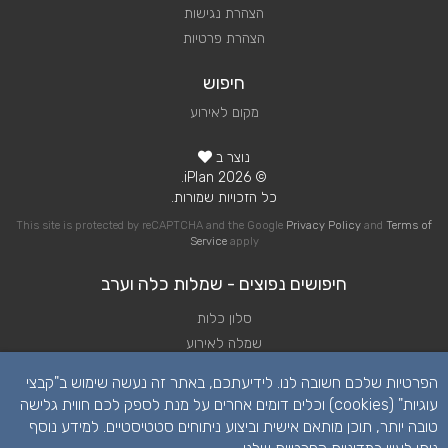
הצהרת נגישות
הצהרת פרטיות
חיפוש
מקום לאירוע
נוצר ב
© 2026 iPlan.
כל הזכויות שמורות.
This site is protected by reCAPTCHA and the Google
Privacy Policy
and
Terms of
Service
apply
חיפושים נפוצים - שמלות כלה וערב
סלון כלות
שמלה לאירוע
שמלה לחתונה
הפרטיות שלכם חשובה לנו. לידיעתכם, באתר זה נעשה שימוש ב"קבצי
שמלות כלה
עוגיות" (cookies) וכלים דומים אחרים על מנת לספק לכם חווית גלישה
שמלות ערב לחתונה
טובה יותר, תוכן מותאם אישית וביצוע ניתוחים סטטיסטיים. למידע נוסף
שמלת כלה