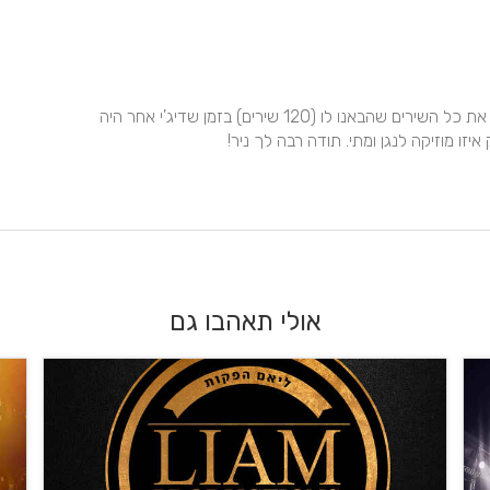
אין מילים לתאר כמה כיף היה לנו בזכות ניר. הוא ניגן כמעט את כל השירים שהבאנו לו (120 שירים) בזמן שדיג'י אחר היה 
יזו מוזיקה לנגן ומתי. תודה רבה לך ניר!
אולי תאהבו גם