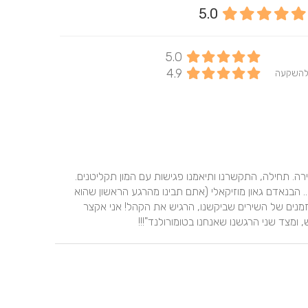
5.0
5.0
4.9
להשקעה
קיבלנו את המספר של ניר, מנעמי המנהלת באולם יורדי הסירה. תחילה, התקשרנו ותיאמנו פגישות עם המון תקליטנים. 
כולם מעולים. אבל כשהגענו לניר, האווירה, התחושות, היחס.. הבנאדם גאון מוזיקאלי (אתם תבינו מהרגע הראשון שהוא 
מתחיל לנגן). פשוט וואו!! ניר דאג לאורך כל האירוע לדייק בזמנים של השירים שביקשנו, הרגיש את הקהל! אני אקצר 
ומצד שני הרגשנו שאנחנו בטומורולנד"!!!