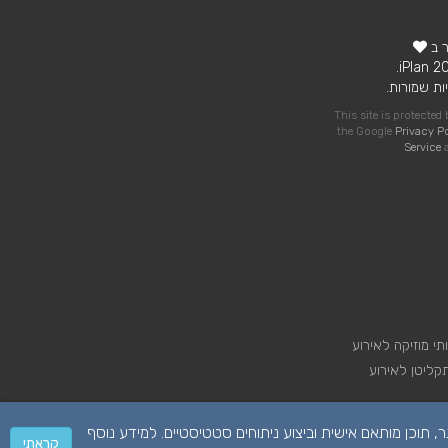
ר ב
ות שמורות.
This site is protecte
the Google
Privacy P
Service
a
תי מוזיקה לאירוע
קליטן לאירוע
 על מנת לספק לכם חווית גלישה טובה יותר, תוכן מותאם אישית וביצוע ניתוחים סטטיסטיים. למידע נוסף
קראתי