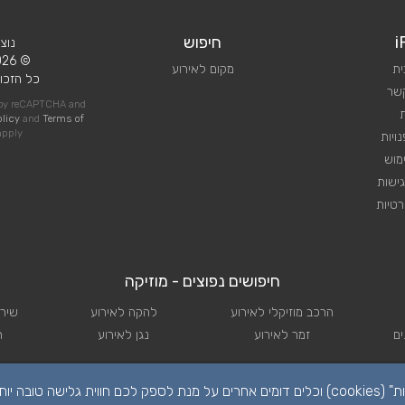
i
חיפוש
נוצ
© 2026 iPlan.
ית
מקום לאירוע
כל הזכוי
קשר
d by reCAPTCHA and
olicy
and
Terms of
pply
ויות
מוש
ישות
טיות
חיפושים נפוצים - מוזיקה
הרכב מוזיקלי לאירוע
להקה לאירוע
שירו
ם
זמר לאירוע
נגן לאירוע
ת
הפרטיות שלכם חשובה לנו. לידיעתכם, באתר זה נעשה שימוש ב"קבצי עוגיות" (cookies) וכלים דומים אחרים