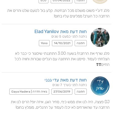
חתונה
07/04/2022
ECO
פלג דיג'יי פשוט מושלם מכל הבחינות. קלע בול לטעם שלנו והרים את 
הרחבה כל הערב! ממליצים עליו בחום!
חוות דעת מאת Elad Yanilov
ניתנה לפני כמעט 5 שנים
חתונה
14/10/2021
Yono
פלג שרף את הרחבה! בשעה 3.00 התחננתי שיסגור כי כבר לא 
הצלחתי לעמוד. סיימנו את החתונה עם רגליים שבורות וחוויה לכל 
החיים❣️❣️
חוות דעת מאת עדי גנני
ניתנה לפני בערך 7 שנים
חתונה
27/06/2019
גאיה חדרה | Gaya Hadera
DJ פצצה, היה לנו אתו ממש כיף, מחיר הוגן, איזה יופי! הרים לנו את 
הרחבה עד שהאורחים לא יכלו לעמוד על הרגליים, מומלץ בחום!