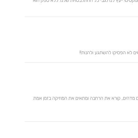
לחתונה. יצרנו פלייליסט לקבלת פנים. רם היה פשוט סבלני ומקסים! ייעץ לנו לגבי כל ההתלבטויות שלנו. ללא ספק הוא 
ם לא הפסיקו להשתגע ולהנות!!
הכי טוב שיש, ממליצים בחום לכל זוג שרואה את זה!! בן אדם מדהים, קורא את הרחבה ומתאים את המוזיקה בזמן אמת 