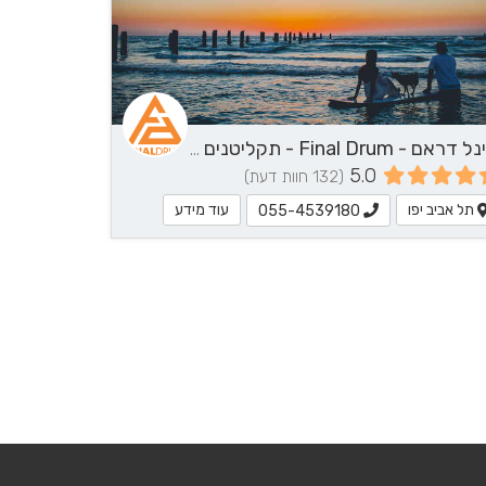
14
פיינל דראם - Final Drum - תקליטנים - DJ, נגן / הרכב מוזיקלי, שירותי מוזיקה
5.0
(132 חוות דעת)
תל אביב יפו
עוד מידע
055-4539180