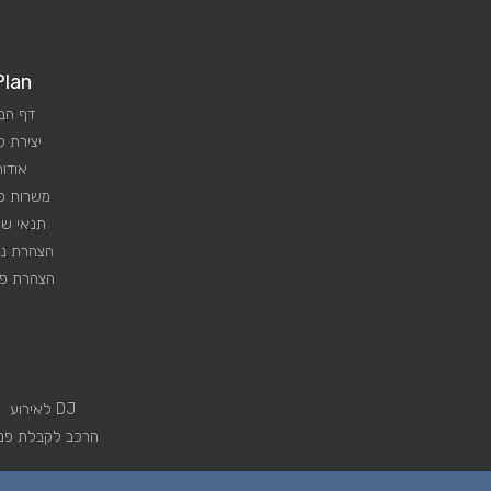
Plan
דף הב
יצירת 
אודות
משרות פנ
תנאי שי
הצהרת נג
הצהרת פר
DJ לאירוע
הרכב לקבלת פני