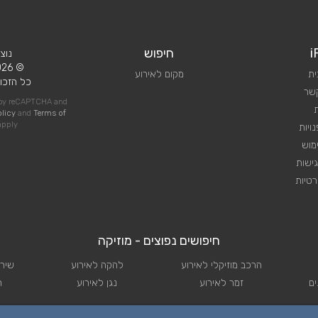
i
חיפוש
נוצ
© 2026 iPlan.
ית
מקום לאירוע
כל הזכוי
קשר
d by reCAPTCHA and
olicy
and
Terms of
pply
ויות
מוש
ישות
טיות
חיפושים נפוצים - מוזיקה
הרכב מוזיקלי לאירוע
להקה לאירוע
שירו
ם
זמר לאירוע
נגן לאירוע
ת