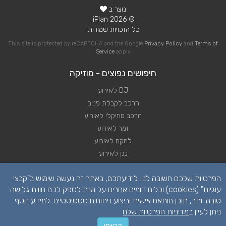
נוצר ב
© 2026 iPlan.
כל הזכויות שמורות.
This site is protected by reCAPTCHA and the Google
Privacy Policy
and
Terms of
Service
apply
חיפושים נפוצים - מוזיקה
DJ לאירוע
הרכב לקבלת פנים
הרכב מוזיקלי לאירוע
זמר לאירוע
להקה לאירוע
נגן לאירוע
שירותי מוזיקה לאירוע
הפרטיות שלכם חשובה לנו. לידיעתכם, באתר זה נעשה שימוש ב"קבצי
תקליטן לאירוע
עוגיות" (cookies) וכלים דומים אחרים על מנת לספק לכם חווית גלישה
טובה יותר, תוכן מותאם אישית וביצוע ניתוחים סטטיסטיים. למידע נוסף
ניתן לעיין ב
מדיניות הפרטיות שלנו
קראתי