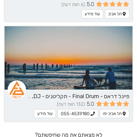
5.0
(6 חוות דעת)
תל אביב
עוד מידע
פיינל דראם - Final Drum - תקליטנים - DJ, נגן / הרכב מוזיקלי, שירותי מוזיקה
5.0
(132 חוות דעת)
תל אביב יפו
עוד מידע
055-4539180
לא מצאתם את מה שחיפשתם?