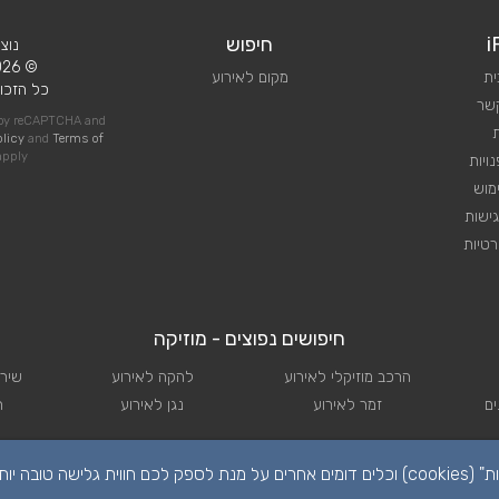
i
חיפוש
נוצ
© 2026 iPlan.
ית
מקום לאירוע
כל הזכוי
קשר
d by reCAPTCHA and
olicy
and
Terms of
pply
ויות
מוש
ישות
טיות
חיפושים נפוצים - מוזיקה
הרכב מוזיקלי לאירוע
להקה לאירוע
שירו
ם
זמר לאירוע
נגן לאירוע
ת
הפרטיות שלכם חשובה לנו. לידיעתכם, באתר זה נעשה שימוש ב"קבצי עוגיות" (cookies) וכלים דומים אחרים