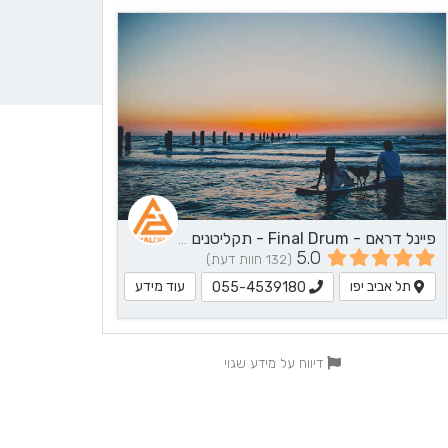
פיינל דראם - Final Drum - תקליטנים - DJ, נגן / הרכב מוזיקלי, שירותי מוזיקה
5.0
(132 חוות דעת)
תל אביב יפו
עוד מידע
055-4539180
דיווח על מידע שגוי