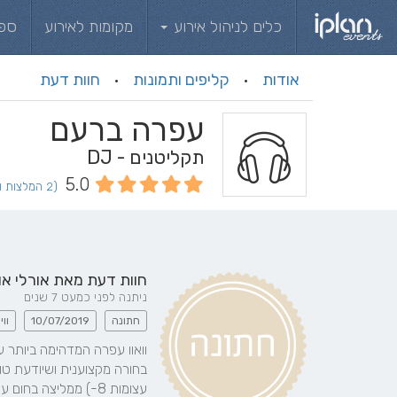
כלים לניהול אירוע
מקומות לאירוע
ספ
אודות
קליפים ותמונות
חוות דעת
·
·
עפרה ברעם
תקליטנים - DJ
5.0
(2 המלצות וחוות דעת)
חוות דעת מאת
אורלי א
ניתנה לפני כמעט 7 שנים
חתונה
10/07/2019
וויט 
עצומות 8-) ממליצה בחום עליה!!! כמה שהיא שידרגה לנו את החתונה! אנחנו מתגעגעים!!!