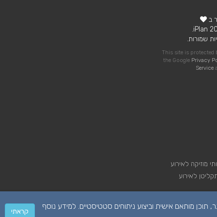
ר ב
ות שמורות.
This site is protecte
the Google
Privacy P
Service
a
תי מוזיקה לאירוע
קליטן לאירוע
 על מנת לספק לכם חווית גלישה טובה יותר, תוכן מותאם אישית וביצוע ניתוחים סטטיסטיים. למידע נוסף
קראתי